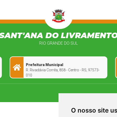
SANT'ANA DO LIVRAMENT
RIO GRANDE DO SUL
Prefeitura Municipal
R. Rivadávia Corrêa, 858 - Centro - RS, 97573-
010
O nosso site u