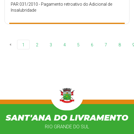
PAR 031/2010 - Pagamento retroativo do Adicional de
Insalubridade
«
1
2
3
4
5
6
7
8
SANT'ANA DO LIVRAMENTO
RIO GRANDE DO SUL