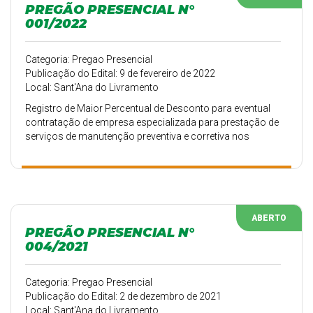
PREGÃO PRESENCIAL N°
001/2022
Categoria: Pregao Presencial
Publicação do Edital: 9 de fevereiro de 2022
Local: Sant'Ana do Livramento
Registro de Maior Percentual de Desconto para eventual
contratação de empresa especializada para prestação de
serviços de manutenção preventiva e corretiva nos
veículos de passeio, utilitários, micro-ônibus, van e
ambulância e também no fornecimento de peças de
reposição para veículos pertencentes a frota da
Secretaria Municipal de Saúde de Sant’Ana do Livramento-
RS.
ABERTO
PREGÃO PRESENCIAL N°
004/2021
Categoria: Pregao Presencial
Publicação do Edital: 2 de dezembro de 2021
Local: Sant'Ana do Livramento