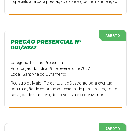
Especializada para prestação de serviços de manutenção
preventiva e corretiva nos veículos pertencentes a frota da
Secretaria Municipal de Educação (peças e serviços) de
Sat’ Ana do Livramento – RS.
ABERTO
PREGÃO PRESENCIAL N°
001/2022
Categoria: Pregao Presencial
Publicação do Edital: 9 de fevereiro de 2022
Local: Sant'Ana do Livramento
Registro de Maior Percentual de Desconto para eventual
contratação de empresa especializada para prestação de
serviços de manutenção preventiva e corretiva nos
veículos de passeio, utilitários, micro-ônibus, van e
ambulância e também no fornecimento de peças de
reposição para veículos pertencentes a frota da
Secretaria Municipal de Saúde de Sant’Ana do Livramento-
RS.
ABERTO