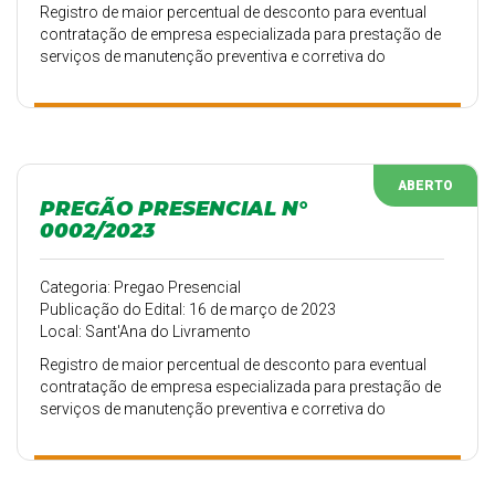
Registro de maior percentual de desconto para eventual
contratação de empresa especializada para prestação de
serviços de manutenção preventiva e corretiva do
sistema elétrico nos veículos de passeio, utilitários,
micro-ônibus, van, ambulância, caminhões e veículos
pesados e fornecimento de peças de reposição para os
veículos pertencentes à frota das Secretarias Municipais
da Prefeitura Municipal de Sant’Ana do Livramento – RS,
ABERTO
conforme ANEXO I – Termo de Referência.
PREGÃO PRESENCIAL N°
0002/2023
Categoria: Pregao Presencial
Publicação do Edital: 16 de março de 2023
Local: Sant'Ana do Livramento
Registro de maior percentual de desconto para eventual
contratação de empresa especializada para prestação de
serviços de manutenção preventiva e corretiva do
sistema elétrico nos veículos de passeio, utilitários,
micro-ônibus, van e ambulância e fornecimento de peças
de reposição para os veículos pertencentes à frota das