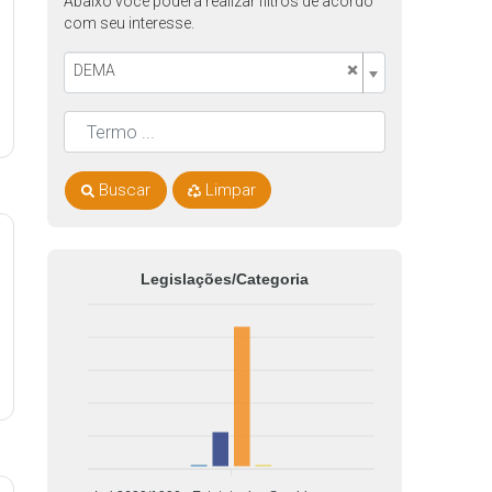
Abaixo você poderá realizar filtros de acordo
com seu interesse.
×
DEMA
Buscar
Limpar
Legislações/Categoria