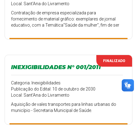
Local: Sant'Ana do Livramento
Contratação de empresa especializada para
fornecimento de material gráfico: exemplares de jornal
educativo, com a Temática“Saúde da mulher”, fim de ser
utilizado na campanha outubro rosa, e com a temática de
“prevenção ao suicídio” a fim de ser utilizado na
campanha setembro amarelo - Secretaria Municipal de
Saúde.
FINALIZADO
INEXIGIBILIDADES N° 001/2011
Categoria: Inexigibilidades
Publicação do Edital: 10 de outubro de 2030
Local: Sant'Ana do Livramento
Aquisição de vales transportes para linhas urbanas do
município - Secretaria Municipal de Saúde.