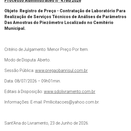
Processo Administrativo nº 4780/2026
Objeto
:
Registro de Preço - Contratação de Laboratório Para
Realização de Serviços Técnicos de Análises de Parâmetros
Das Amostras do Piezômetro Localizado no Cemitério
Municipal
.
Critério de Julgamento: Menor Preço Por Item.
Modo de Disputa: Aberto.
Sessão Pública:
www.pregaobanrisul.com.br
Data: 08/07/2026 – 09h01min.
Editais à Disposição:
www.sdolivramento.com.br
Informações: E-mail:
Pmllicitacoes@yahoo.com.br
.
Sant'Ana do Livramento, 23 de Junho de 2026.