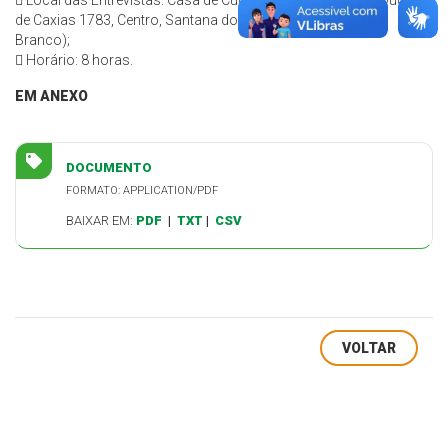
 Local das Entrevistas: Casa de Cultura Ivo Caggiani, Rua Duque
de Caxias 1783, Centro, Santana do Livramento RS (Salão
Branco);
 Horário: 8 horas.
EM ANEXO
DOCUMENTO
FORMATO: APPLICATION/PDF
BAIXAR EM:
PDF
|
TXT
|
CSV
VOLTAR