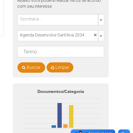
Abaixo você poderá realizar filtros de acordo
com seu interesse.
Secretaria ...
×
Agenda Desenvolve Sant'Ana 2034
Buscar
Limpar
Documentos/Categoria