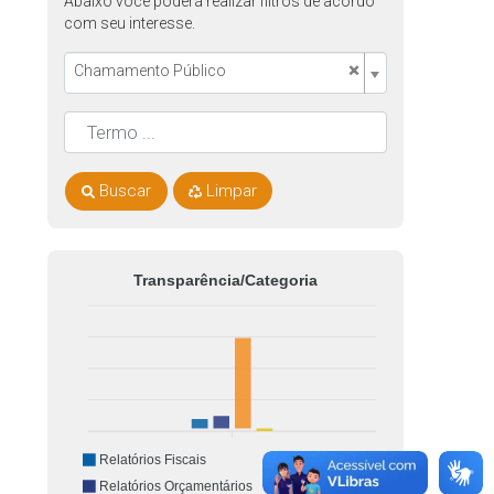
Abaixo você poderá realizar filtros de acordo
com seu interesse.
×
Chamamento Público
Buscar
Limpar
Transparência/Categoria
Relatórios Fiscais
Relatórios Orçamentários